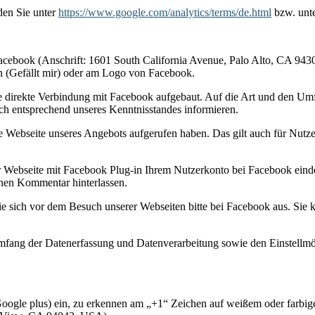
den Sie unter
https://www.google.com/analytics/terms/de.html
bzw. unt
cebook (Anschrift: 1601 South California Avenue, Palo Alto, CA 94304
 (Gefällt mir) oder am Logo von Facebook.
ne direkte Verbindung mit Facebook aufgebaut. Auf die Art und den Um
ich entsprechend unseres Kenntnisstandes informieren.
 Webseite unseres Angebots aufgerufen haben. Das gilt auch für Nutzer, 
r Webseite mit Facebook Plug-in Ihrem Nutzerkonto bei Facebook einde
inen Kommentar hinterlassen.
e sich vor dem Besuch unserer Webseiten bitte bei Facebook aus. Sie 
ng der Datenerfassung und Datenverarbeitung sowie den Einstellmögl
oogle plus) ein, zu erkennen am „+1“ Zeichen auf weißem oder farbig