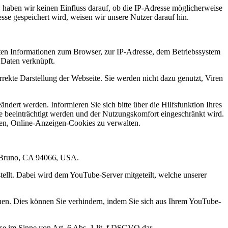
, haben wir keinen Einfluss darauf, ob die IP-Adresse möglicherweise
sse gespeichert wird, weisen wir unsere Nutzer darauf hin.
lten Informationen zum Browser, zur IP-Adresse, dem Betriebssystem
 Daten verknüpft.
rrekte Darstellung der Webseite. Sie werden nicht dazu genutzt, Viren
ert werden. Informieren Sie sich bitte über die Hilfsfunktion Ihres
se beeinträchtigt werden und der Nutzungskomfort eingeschränkt wird.
en, Online-Anzeigen-Cookies zu verwalten.
an Bruno, CA 94066, USA.
ellt. Dabei wird dem YouTube-Server mitgeteilt, welche unserer
nen. Dies können Sie verhindern, indem Sie sich aus Ihrem YouTube-
se im Sinne von Art. 6 Abs. 1 lit. f DSGVO dar.