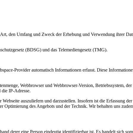
die Art, den Umfang und Zweck der Erhebung und Verwendung ihrer Dat
enschutzgesetz (BDSG) und das Telemediengesetz (TMG).
pace-Provider automatisch Informationen erfasst. Diese Informationen
atenmenge, Webbrowser und Webbrowser-Version, Betriebssystem, der 
d die IP-Adresse.
der Webseite auszuliefern und darzustellen. Insofern ist die Erfassung
der Optimierung des Angebots und der Technik. Wir behalten uns zudem 
and derer eine Person eindeutig identifizierbar ist. Es handelt sich s