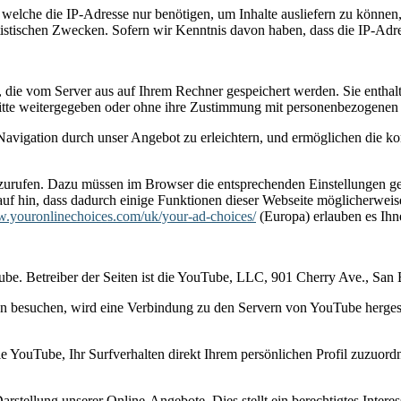
 welche die IP-Adresse nur benötigen, um Inhalte ausliefern zu können
tistischen Zwecken. Sofern wir Kenntnis davon haben, dass die IP-Adre
 die vom Server aus auf Ihrem Rechner gespeichert werden. Sie entha
ritte weitergegeben oder ohne ihre Zustimmung mit personenbezogenen
Navigation durch unser Angebot zu erleichtern, und ermöglichen die ko
rufen. Dazu müssen im Browser die entsprechenden Einstellungen geänd
auf hin, dass dadurch einige Funktionen dieser Webseite möglicherwei
w.youronlinechoices.com/uk/your-ad-choices/
(Europa) erlauben es Ihn
Tube. Betreiber der Seiten ist die YouTube, LLC, 901 Cherry Ave., S
en besuchen, wird eine Verbindung zu den Servern von YouTube hergest
 YouTube, Ihr Surfverhalten direkt Ihrem persönlichen Profil zuzuord
stellung unserer Online-Angebote. Dies stellt ein berechtigtes Interes